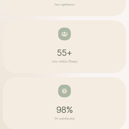
Ans expériences
55
+
Avis vérifiés Planity
98
%
De satisfaction